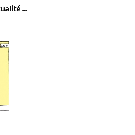
lité ...