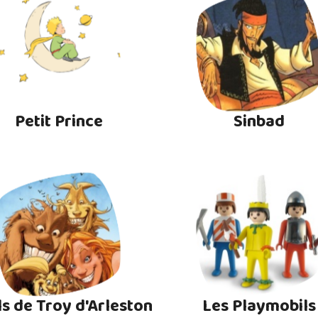
Petit Prince
Sinbad
ls de Troy d'Arleston
Les Playmobils