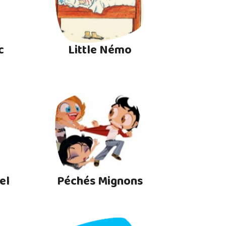
c
Little Némo
el
Péchés Mignons