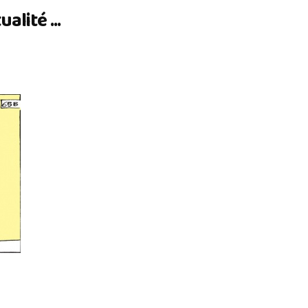
lité ...