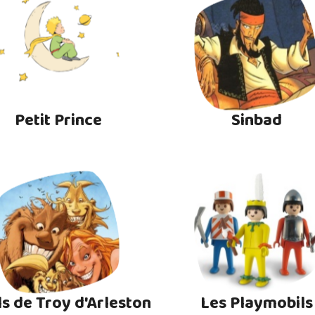
Petit Prince
Sinbad
ls de Troy d'Arleston
Les Playmobils