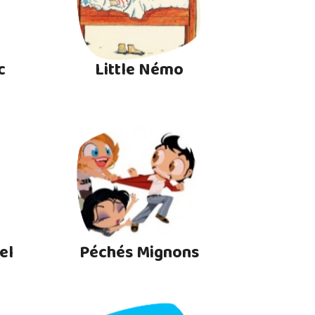
c
Little Némo
el
Péchés Mignons