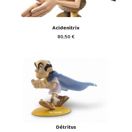
Acidenitrix
80,50 €
Détritus