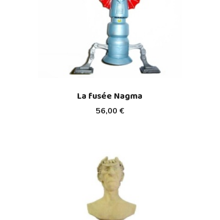
La fusée Nagma
56,00 €