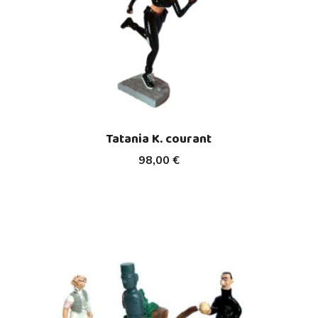
Tatania K. courant
98,00 €