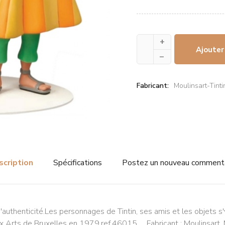
+
Ajouter
–
Fabricant:
Moulinsart-Tinti
scription
Spécifications
Postez un nouveau comment
'authenticité.Les personnages de Tintin, ses amis et les objets s'y
ux Arts de Bruxelles en 1979.ref.46015. Fabricant : Moulinsart. M