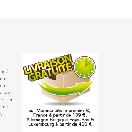
rigé
naire
 en
ue vos
tent en
même
n.