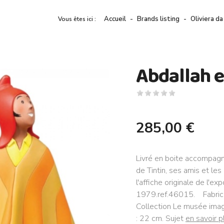
Accueil
Brands listing
Oliviera da
Vous êtes ici :
Abdallah e
285,00 €
Livré en boite accompagné
de Tintin, ses amis et les
l'affiche originale de l'e
1979.ref.46015. Fabricant
Collection Le musée imag
: 22 cm. Sujet
en savoir p