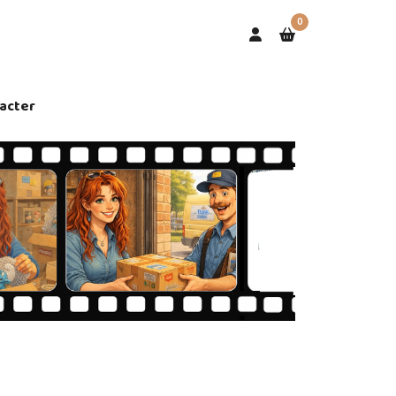
0
acter