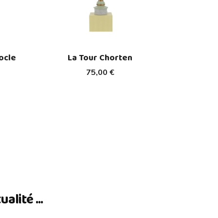
ocle
La Tour Chorten
75,00 €
lité ...