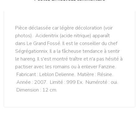
Pièce déclassée car légère décoloration (voir
photos). Acidenitrix (acide nitrique) apparaît
dans Le Grand Fossé. Il est le conseiller du chef
Ségrégationnix. Il a la fâcheuse tendance à sentir
le hareng. Il s'est montré traître et n'a pas hésité à
pactiser avec les romains ou à enlever Fanzine.
Fabricant : Leblon Delienne. Matière : Résine.
Année : 2007. Limité : 999 Ex. Numéroté : oui.
Dimension : 12 cm.