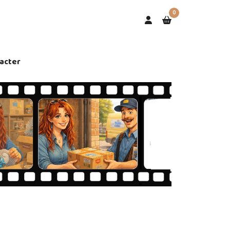
0
acter