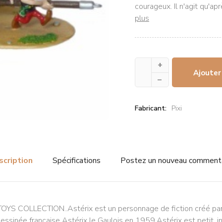
courageux. Il n'agit qu'ap
plus
+
Ajouter
–
Fabricant:
Pixi
scription
Spécifications
Postez un nouveau comment
e TOYS COLLECTION..Astérix est un personnage de fiction créé par
sinée française Astérix le Gaulois en 1959.Astérix est petit, int