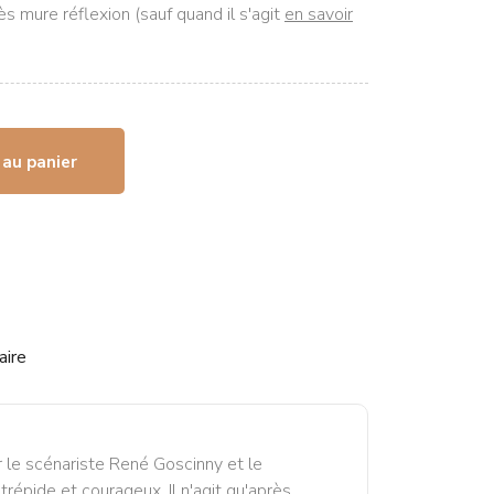
rès mure réflexion (sauf quand il s'agit
en savoir
 au panier
aire
 le scénariste René Goscinny et le
répide et courageux. Il n'agit qu'après