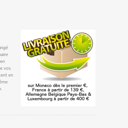
rigé
naire
 en
ue vos
tent en
même
n.