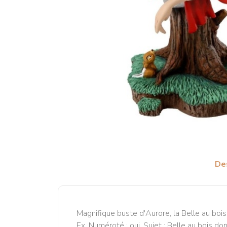
De
Magnifique buste d'Aurore, la Belle au boi
Ex. Numéroté : oui. Sujet : Belle au bois dor