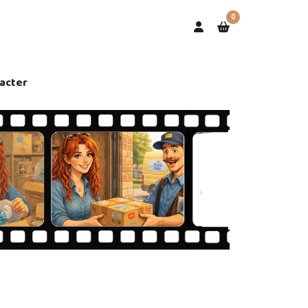
0
acter