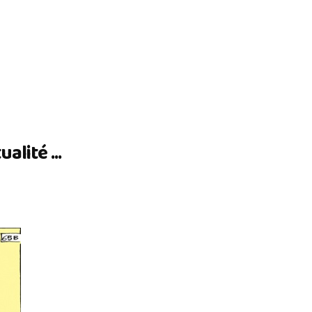
lité ...