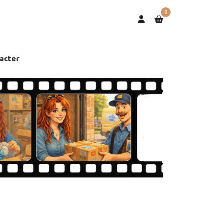
0
acter