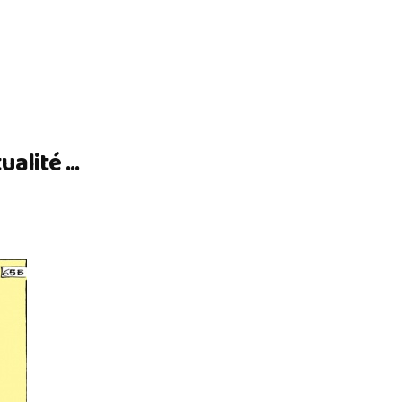
lité ...