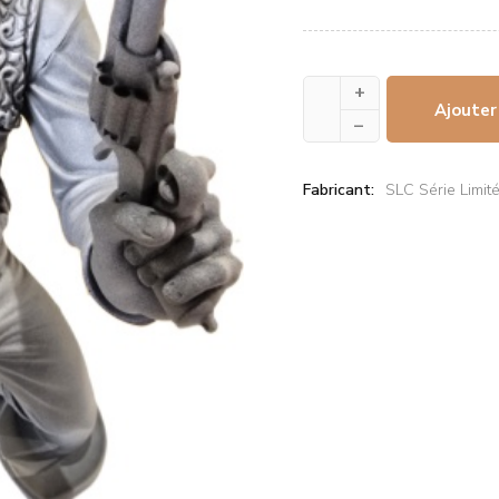
+
Ajouter
–
Fabricant:
SLC Série Limit