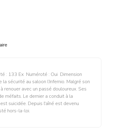
aire
mité : 133 Ex Numéroté : Oui Dimension
a sécurité au saloon l’Infernio. Malgré son
e à renouer avec un passé douloureux. Ses
e méfaits. Le dernier a conduit à la
s'est suicidée. Depuis l'aîné est devenu
sté hors-la-loi.