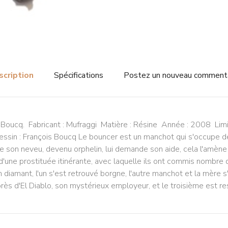
scription
Spécifications
Postez un nouveau comment
ar Boucq. Fabricant : Mufraggi Matière : Résine Année : 2008 Li
ssin : François Boucq Le bouncer est un manchot qui s'occupe de l
que son neveu, devenu orphelin, lui demande son aide, cela l'amèn
d'une prostituée itinérante, avec laquelle ils ont commis nombre d
un diamant, l'un s'est retrouvé borgne, l'autre manchot et la mère 
rès d'El Diablo, son mystérieux employeur, et le troisième est re