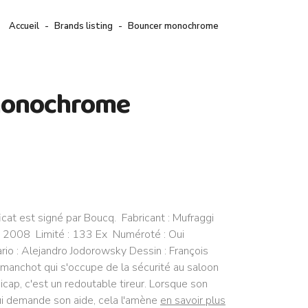
Accueil
Brands listing
Bouncer monochrome
:
monochrome
icat est signé par Boucq. Fabricant : Mufraggi
: 2008 Limité : 133 Ex Numéroté : Oui
io : Alejandro Jodorowsky Dessin : François
manchot qui s'occupe de la sécurité au saloon
dicap, c'est un redoutable tireur. Lorsque son
lui demande son aide, cela l'amène
en savoir plus