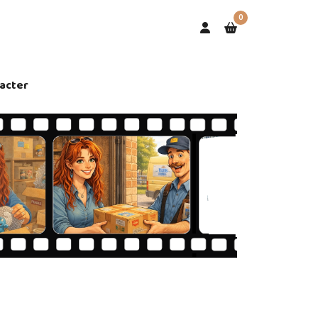
0
acter