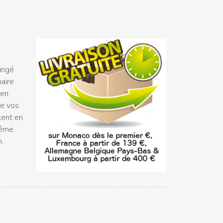
rigé
naire
 en
ue vos
tent en
même
n.