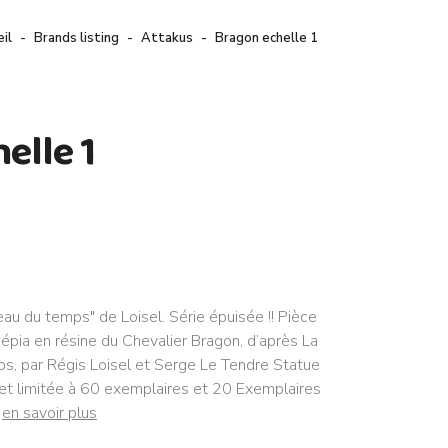
il
Brands listing
Attakus
Bragon echelle 1
elle 1
eau du temps" de Loisel. Série épuisée !! Pièce
sépia en résine du Chevalier Bragon, d’après La
ps, par Régis Loisel et Serge Le Tendre Statue
et limitée à 60 exemplaires et 20 Exemplaires
n
en savoir plus