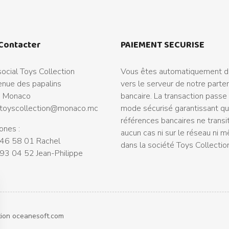
Contacter
PAIEMENT SECURISE
ocial Toys Collection
Vous êtes automatiquement di
nue des papalins
vers le serveur de notre parte
 Monaco
bancaire. La transaction passe
toyscollection@monaco.mc
mode sécurisé garantissant q
références bancaires ne transi
ones :
aucun cas ni sur le réseau ni 
46 58 01 Rachel
dans la société Toys Collectio
93 04 52 Jean-Philippe
tion
oceanesoft.com