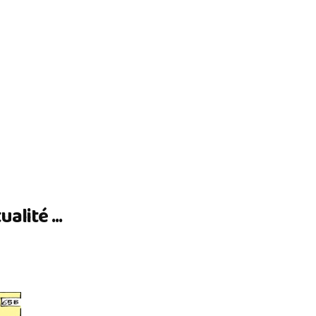
lité ...