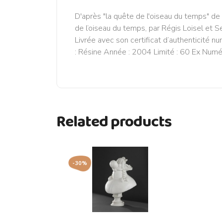
D'après "la quête de l'oiseau du temps" de 
de l’oiseau du temps, par Régis Loisel et 
Livrée avec son certificat d’authenticité n
: Résine Année : 2004 Limité : 60 Ex Numé
Related products
-30%