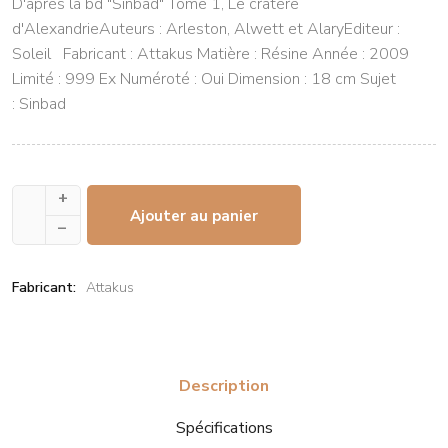
D'après la bd "Sinbad" Tome 1, Le cratère
d'AlexandrieAuteurs : Arleston, Alwett et AlaryEditeur :
Soleil Fabricant : Attakus Matière : Résine Année : 2009
Limité : 999 Ex Numéroté : Oui Dimension : 18 cm Sujet
: Sinbad
+
Ajouter au panier
–
Fabricant:
Attakus
Description
Spécifications