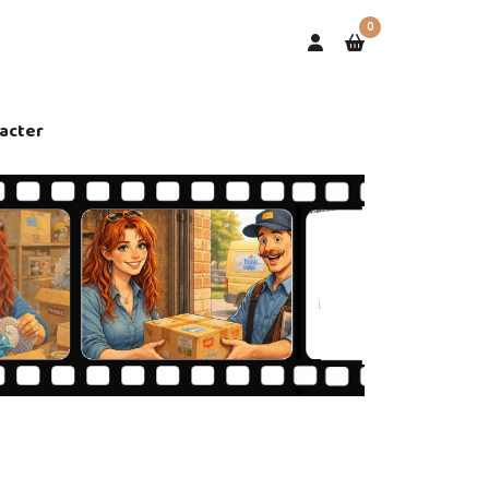
0
acter