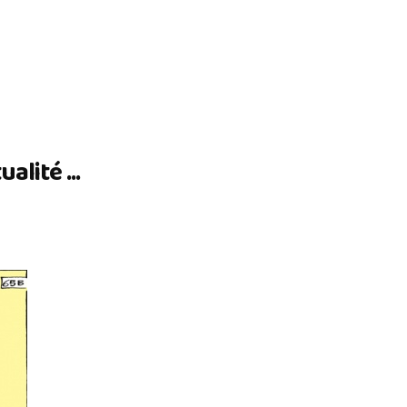
lité ...