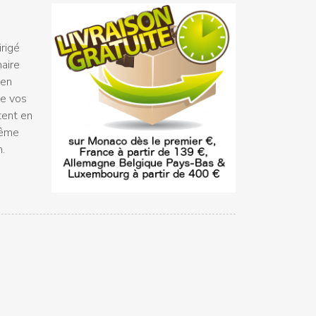
rigé
naire
 en
ue vos
tent en
même
n.