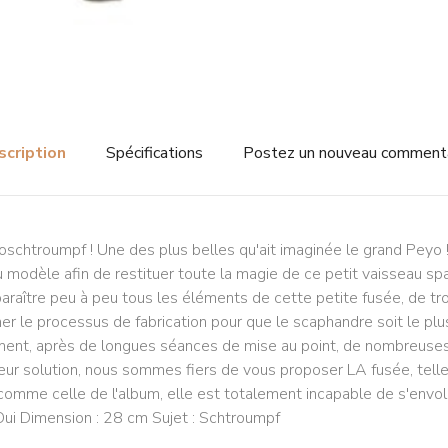
scription
Spécifications
Postez un nouveau comment
oschtroumpf ! Une des plus belles qu'ait imaginée le grand Pey
u modèle afin de restituer toute la magie de ce petit vaisseau spa
apparaître peu à peu tous les éléments de cette petite fusée, de tr
ner le processus de fabrication pour que le scaphandre soit le pl
ment, après de longues séances de mise au point, de nombreuses
ur solution, nous sommes fiers de vous proposer LA fusée, telle
 comme celle de l'album, elle est totalement incapable de s'envole
ui Dimension : 28 cm Sujet : Schtroumpf