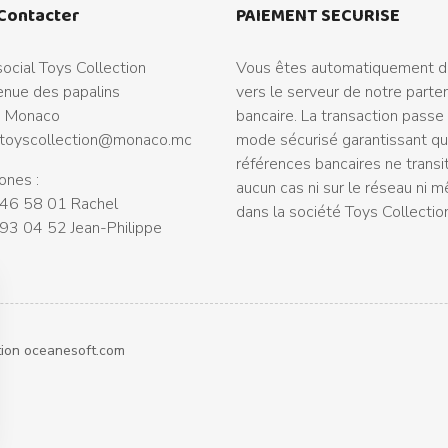
Contacter
PAIEMENT SECURISE
ocial Toys Collection
Vous êtes automatiquement di
nue des papalins
vers le serveur de notre parte
 Monaco
bancaire. La transaction passe
toyscollection@monaco.mc
mode sécurisé garantissant q
références bancaires ne transi
ones :
aucun cas ni sur le réseau ni 
46 58 01 Rachel
dans la société Toys Collectio
93 04 52 Jean-Philippe
tion
oceanesoft.com