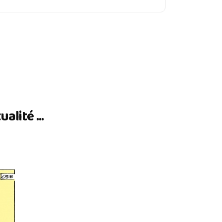
lité ...