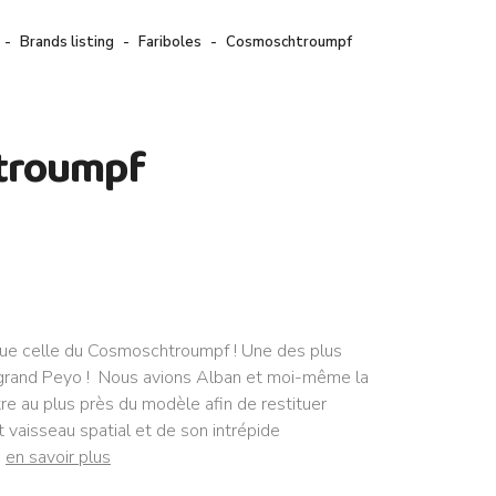
Brands listing
Fariboles
Cosmoschtroumpf
troumpf
que celle du Cosmoschtroumpf ! Une des plus
e grand Peyo ! Nous avions Alban et moi-même la
tre au plus près du modèle afin de restituer
t vaisseau spatial et de son intrépide
e
en savoir plus