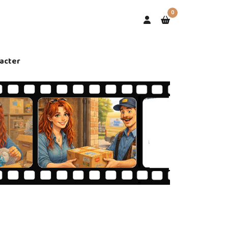
0
acter