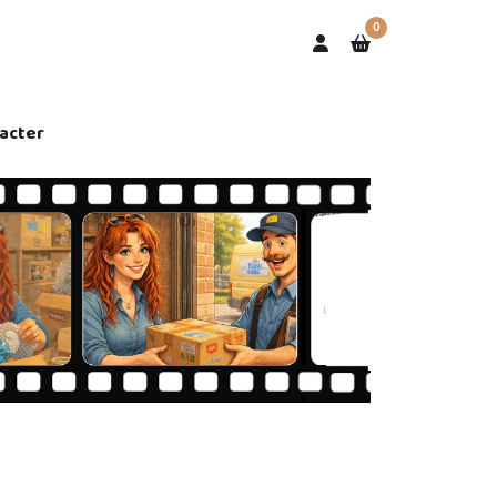
0
acter