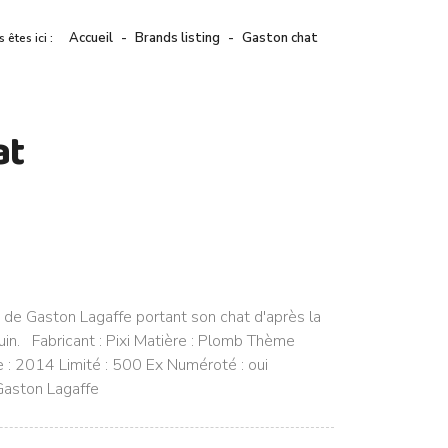
Accueil
Brands listing
Gaston chat
 êtes ici :
at
e de Gaston Lagaffe portant son chat d'après la
in. Fabricant : Pixi Matière : Plomb Thème
e : 2014 Limité : 500 Ex Numéroté : oui
 Gaston Lagaffe