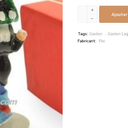
+
Ajouter
–
Tags:
Gaston
Gaston Lag
Fabricant:
Pixi