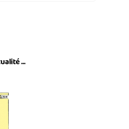
lité ...