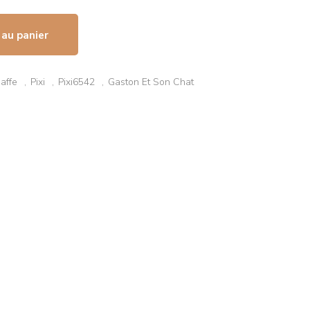
 au panier
affe
Pixi
Pixi6542
Gaston Et Son Chat