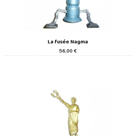
La fusée Nagma
56,00 €