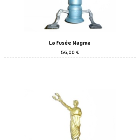
La fusée Nagma
56,00 €