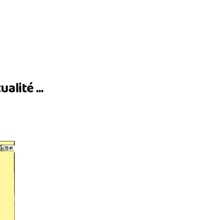
lité ...