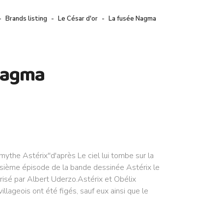
Brands listing
Le César d'or
La fusée Nagma
Nagma
 mythe Astérix''d'après Le ciel lui tombe sur la
oisième épisode de la bande dessinée Astérix le
risé par Albert Uderzo.Astérix et Obélix
llageois ont été figés, sauf eux ainsi que le