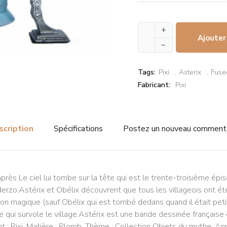
+
Ajouter
–
Tags:
Pixi
Asterix
Fuse
Fabricant:
Pixi
scription
Spécifications
Postez un nouveau comment
'après Le ciel lui tombe sur la tête qui est le trente-troisième ép
erzo.Astérix et Obélix découvrent que tous les villageois ont été 
otion magique (sauf Obélix qui est tombé dedans quand il était pet
re qui survole le village.Astérix est une bande dessinée française
 : Pixi. Matière : Plomb. Thème : Collection Objets du mythe. An