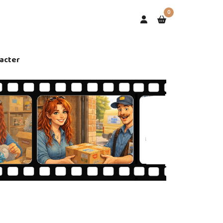
0
acter