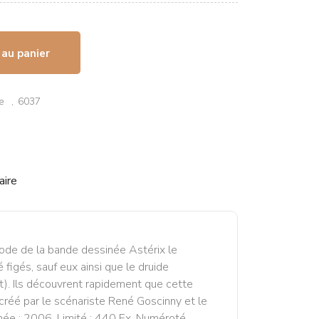
 au panier
e
6037
aire
isode de la bande dessinée Astérix le
figés, sauf eux ainsi que le druide
it). Ils découvrent rapidement que cette
 créé par le scénariste René Goscinny et le
née : 2006. Limité : 440 Ex. Numéroté