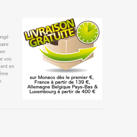
rigé
naire
 en
ue vos
tent en
même
n.