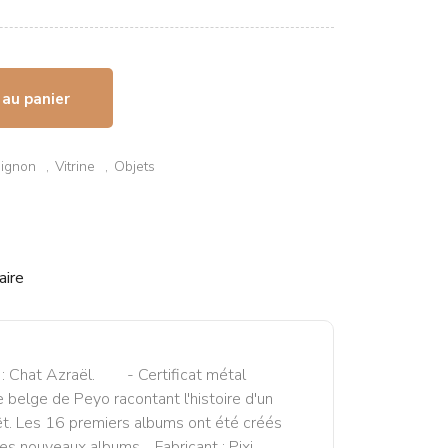
 au panier
ignon
Vitrine
Objets
aire
: Chat Azraël. - Certificat métal
 belge de Peyo racontant l'histoire d'un
rêt. Les 16 premiers albums ont été créés
des nouveaux albums. Fabricant : Pixi.