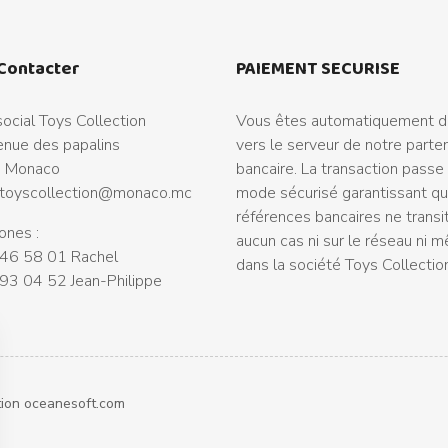
Contacter
PAIEMENT SECURISE
ocial Toys Collection
Vous êtes automatiquement di
nue des papalins
vers le serveur de notre parte
 Monaco
bancaire. La transaction passe
toyscollection@monaco.mc
mode sécurisé garantissant q
références bancaires ne transi
ones :
aucun cas ni sur le réseau ni 
46 58 01 Rachel
dans la société Toys Collectio
93 04 52 Jean-Philippe
tion
oceanesoft.com