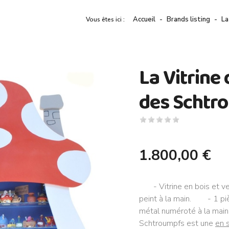
Accueil
Brands listing
La
Vous êtes ici :
La Vitrine
des Schtr
1.800,00 €
- Vitrine en bois et v
peint à la main. - 1 piè
métal numéroté à la main.r
Schtroumpfs est une
en 