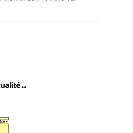
lité ...