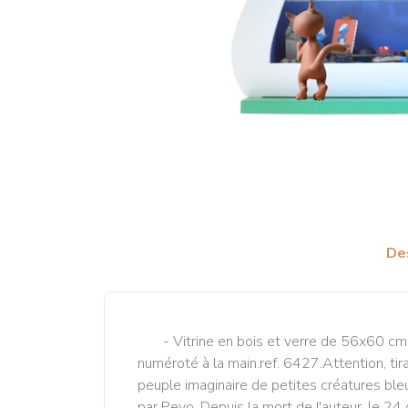
De
- Vitrine en bois et verre de 56x60 cm.
numéroté à la main.ref. 6427.Attention, tir
peuple imaginaire de petites créatures ble
par Peyo. Depuis la mort de l'auteur, le 24