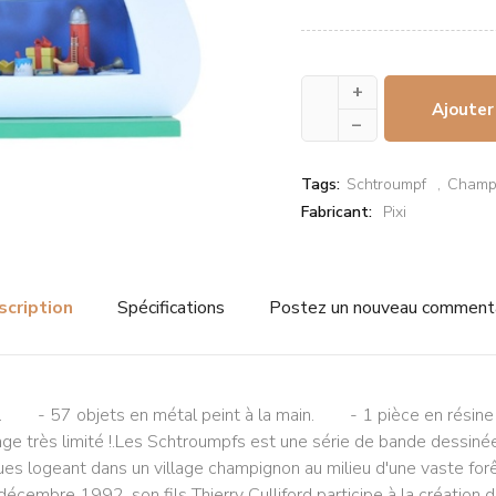
+
Ajouter
–
Tags:
Schtroumpf
Champ
Fabricant:
Pixi
scription
Spécifications
Postez un nouveau comment
 - 57 objets en métal peint à la main. - 1 pièce en résine 
age très limité !.Les Schtroumpfs est une série de bande dessinée
ues logeant dans un village champignon au milieu d'une vaste fo
 décembre 1992, son fils Thierry Culliford participe à la création 