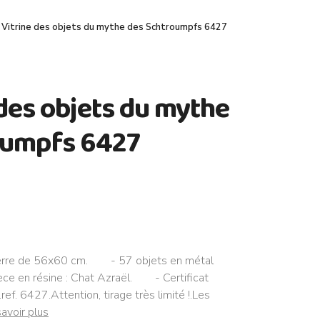
 Vitrine des objets du mythe des Schtroumpfs 6427
 des objets du mythe
oumpfs 6427
erre de 56x60 cm. - 57 objets en métal
ce en résine : Chat Azraël. - Certificat
ef. 6427.Attention, tirage très limité !.Les
savoir plus