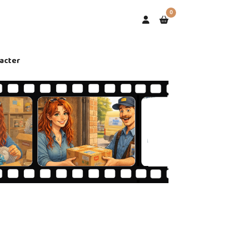
0
acter