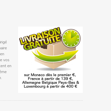
rigé
naire
 en
ue vos
tent en
même
n.