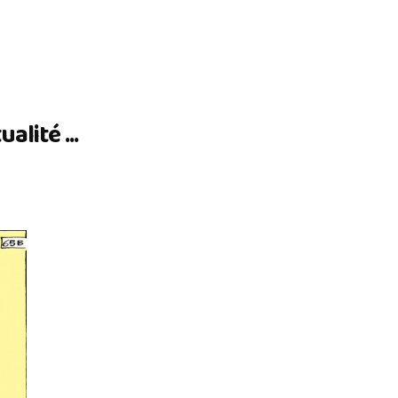
lité ...