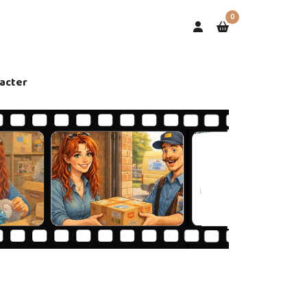
0
acter