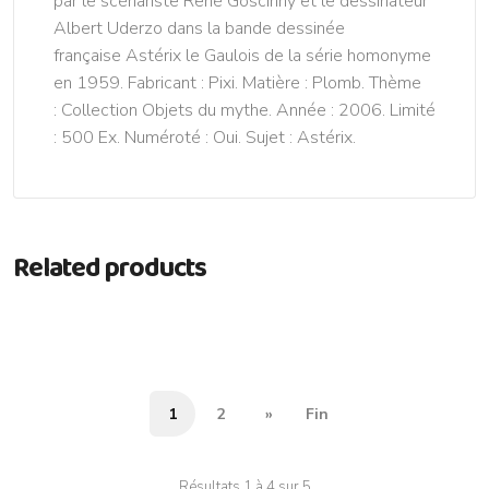
par le scénariste René Goscinny et le dessinateur
Albert Uderzo dans la bande dessinée
française Astérix le Gaulois de la série homonyme
en 1959. Fabricant : Pixi. Matière : Plomb. Thème
: Collection Objets du mythe. Année : 2006. Limité
: 500 Ex. Numéroté : Oui. Sujet : Astérix.
Related products
1
2
»
Fin
Résultats 1 à 4 sur 5