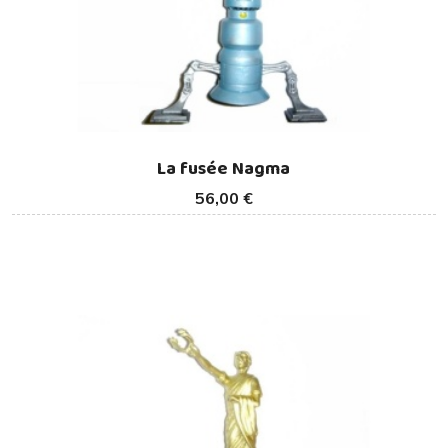
La fusée Nagma
56,00 €