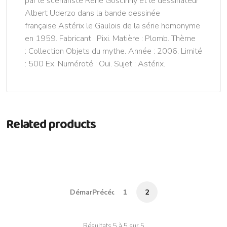
par le scénariste René Goscinny et le dessinateur
Albert Uderzo dans la bande dessinée
française Astérix le Gaulois de la série homonyme
en 1959. Fabricant : Pixi. Matière : Plomb. Thème
: Collection Objets du mythe. Année : 2006. Limité
: 500 Ex. Numéroté : Oui. Sujet : Astérix.
Related products
Démarrer
Précédent
1
2
Résultats 5 à 5 sur 5