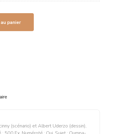
 au panier
aire
nny (scénario) et Albert Uderzo (dessin),
té : 500 Ex. Numéroté : Oui. Sujet : Oumpa-