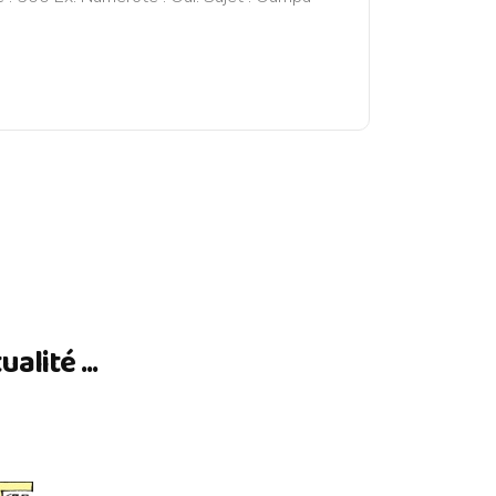
lité ...