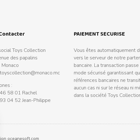
Contacter
PAIEMENT SECURISE
ocial Toys Collection
Vous êtes automatiquement di
nue des papalins
vers le serveur de notre parte
 Monaco
bancaire. La transaction passe
toyscollection@monaco.mc
mode sécurisé garantissant q
références bancaires ne transi
ones :
aucun cas ni sur le réseau ni 
46 58 01 Rachel
dans la société Toys Collectio
93 04 52 Jean-Philippe
tion
oceanesoft.com