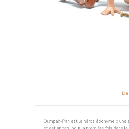
De
Oumpah-Pah est le héros éponyme d’une sér
et est apparu pour la première fois dans le