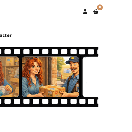
0
acter