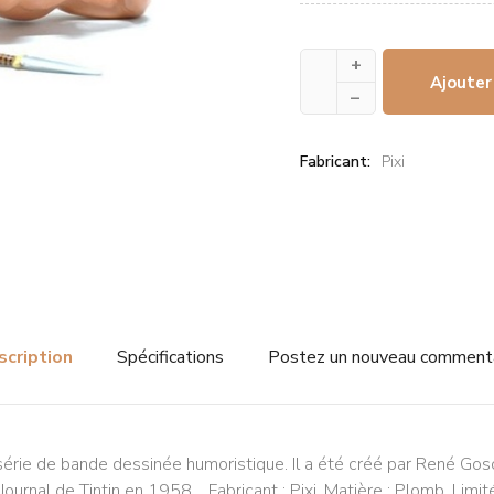
+
Ajouter
–
Fabricant:
Pixi
scription
Spécifications
Postez un nouveau comment
ie de bande dessinée humoristique. Il a été créé par René Gosci
 Journal de Tintin en 1958. Fabricant : Pixi. Matière : Plomb. Limi