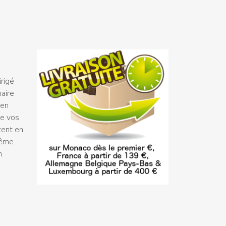
rigé
naire
 en
ue vos
tent en
même
n.