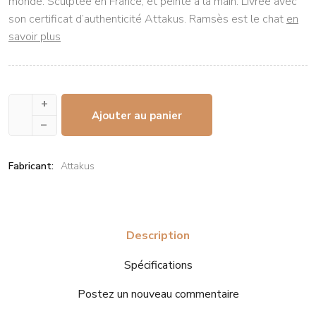
monde. Sculptée en France, et peinte à la main. Livrée avec
son certificat d’authenticité Attakus. Ramsès est le chat
en
savoir plus
+
Ajouter au panier
–
Fabricant:
Attakus
Description
Spécifications
Postez un nouveau commentaire