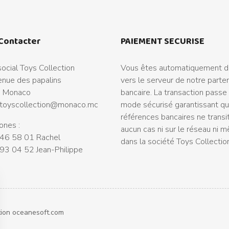
Contacter
PAIEMENT SECURISE
ocial Toys Collection
Vous êtes automatiquement di
nue des papalins
vers le serveur de notre parte
 Monaco
bancaire. La transaction passe
toyscollection@monaco.mc
mode sécurisé garantissant q
références bancaires ne transi
ones :
aucun cas ni sur le réseau ni 
46 58 01 Rachel
dans la société Toys Collectio
93 04 52 Jean-Philippe
tion
oceanesoft.com