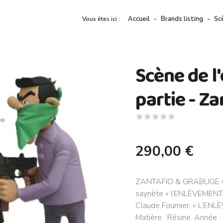
Accueil
Brands listing
Sc
Vous êtes ici :
Scène de l
partie - Z
290,00 €
ZANTAFIO & GRABUGE ven
saynète « l’ENLÈVEMENT »,
Claude Fournier. « L’EN
Matière : Résine. Année :