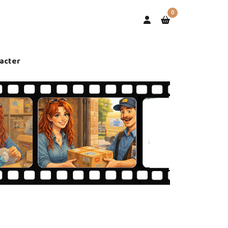
0
acter