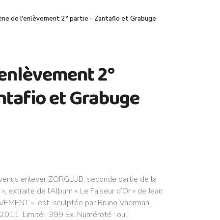
ène de l'enlèvement 2° partie - Zantafio et Grabuge
'enlèvement 2°
antafio et Grabuge
us enlever ZORGLUB, seconde partie de la
 extraite de l’Album « Le Faiseur d’Or » de Jean
LÈVEMENT » est sculptée par Bruno Vaerman.
 2011. Limité : 399 Ex. Numéroté : oui.