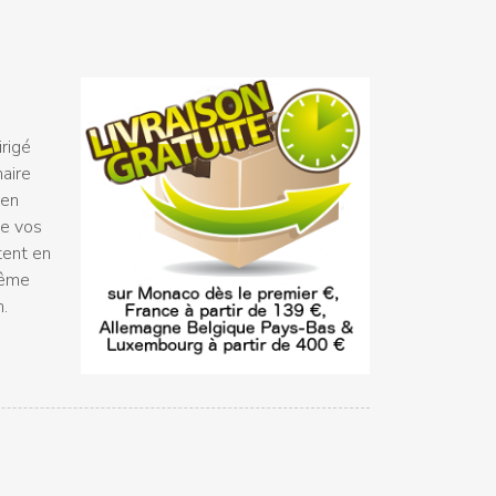
rigé
naire
 en
ue vos
tent en
même
n.