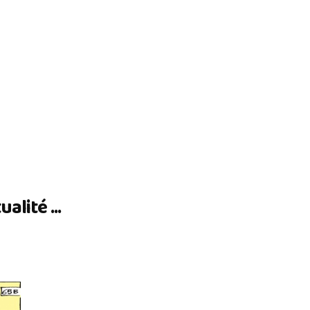
lité ...