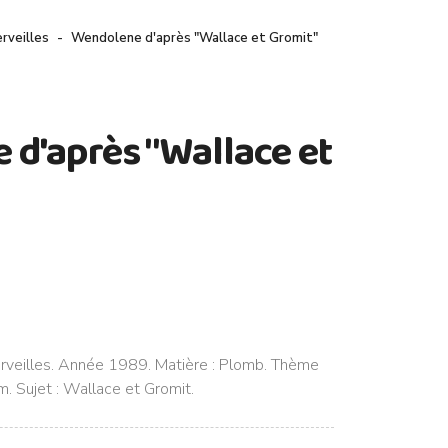
rveilles
Wendolene d'après "Wallace et Gromit"
d'après "Wallace et
rveilles. Année 1989. Matière : Plomb. Thème
cm. Sujet : Wallace et Gromit.