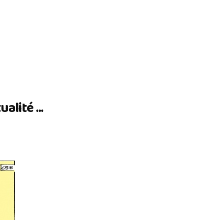
lité ...