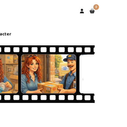
0
acter