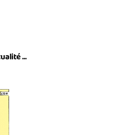
lité ...