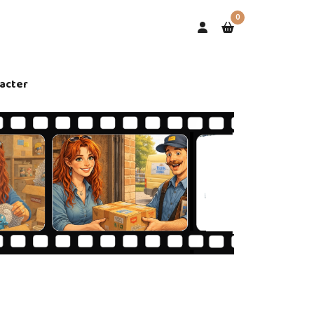
0
acter