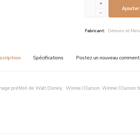
+
Ajouter
–
Fabricant:
Démons et Merv
scription
Spécifications
Postez un nouveau comment
ge préféré de Walt Disney : Winnie l’Ourson. Winnie l’Ourson tie