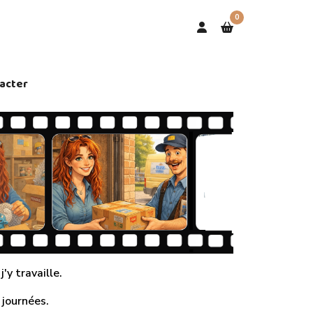
0
acter
'y travaille.
 journées.