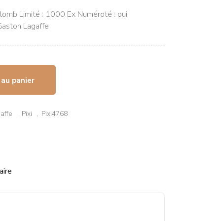
: Plomb Limité : 1000 Ex Numéroté : oui
 Gaston Lagaffe
 au panier
affe
Pixi
Pixi4768
aire