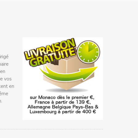
rigé
naire
 en
ue vos
tent en
même
n.