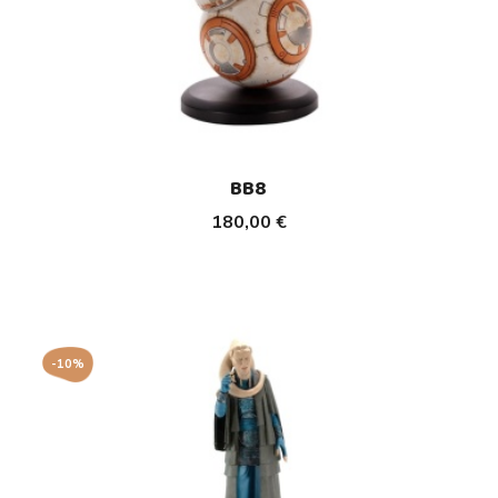
BB8
180,00 €
-10%