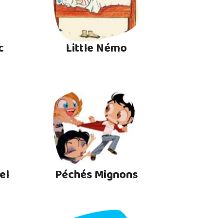
c
Little Némo
el
Péchés Mignons