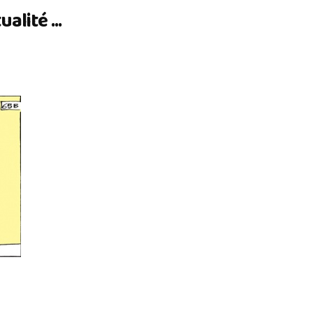
lité ...