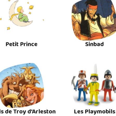
Petit Prince
Sinbad
ls de Troy d'Arleston
Les Playmobils