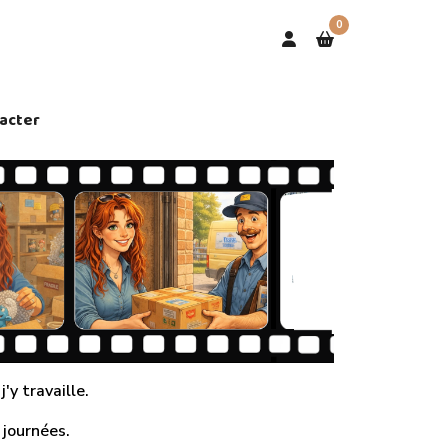
0
acter
'y travaille.
 journées.