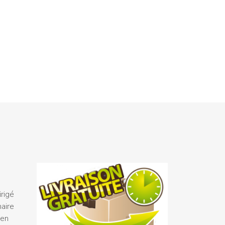
rigé
naire
 en