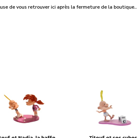
use de vous retrouver ici après la fermeture de la boutique.. M
teuf et Nadia, la baffe
Titeuf et ses cubes