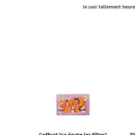
Je suis tellement heure
Coffret "ça épate les filles"
Ti