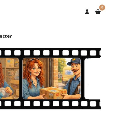
0
acter