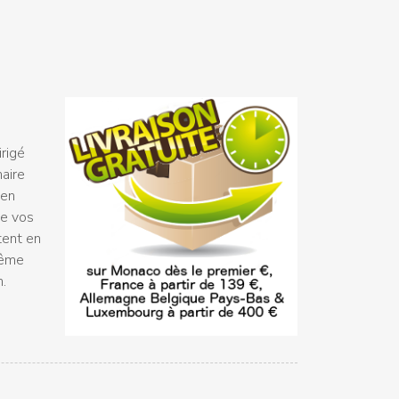
rigé
naire
 en
ue vos
tent en
même
n.