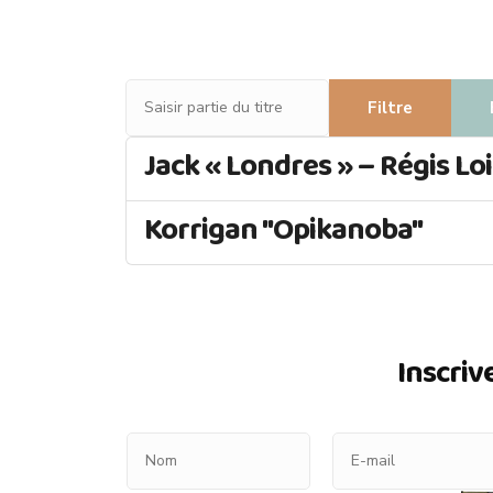
Saisir partie du titre
Filtre
Jack « Londres » – Régis Loi
Korrigan ''Opikanoba''
Inscriv