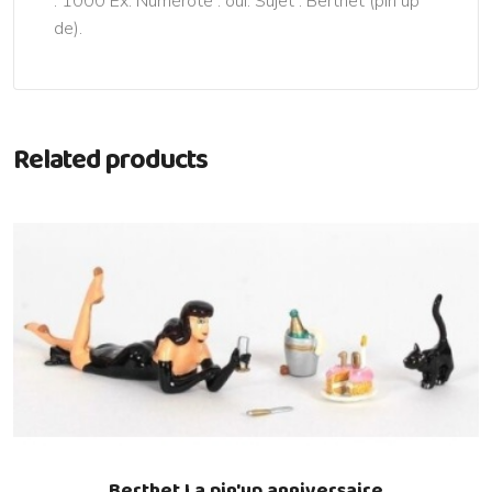
: 1000 Ex. Numéroté : oui. Sujet : Berthet (pin up
de).
Related products
Berthet La pin'up anniversaire