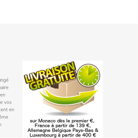
rigé
naire
 en
ue vos
tent en
même
n.