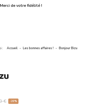
erci de votre fidélité !
Accueil
Les bonnes affaires !
Bonjour Bizu
ci :
izu
0 €
-20%