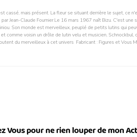
t cassé, mais présent. La fleur se situant derrière le sujet, ce n'
ar Jean-Claude Fournier.Le 16 mars 1967 naît Bizu. C'est une sor
iniou. Son monde est merveilleux, peuplé de petits lutins qui peuv
 comme voisin un drôle de lutin velu et musicien, Schnockbul, q
outent du merveilleux à cet univers Fabricant : Figures et Vous 
ez Vous pour ne rien louper de mon Actua