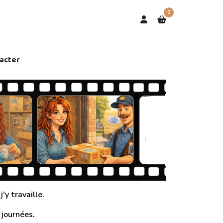
0
acter
'y travaille.
 journées.