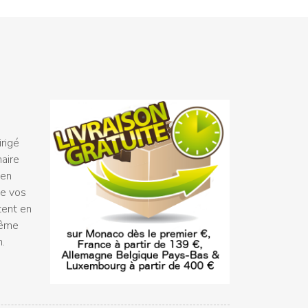
rigé
naire
 en
ue vos
tent en
même
n.