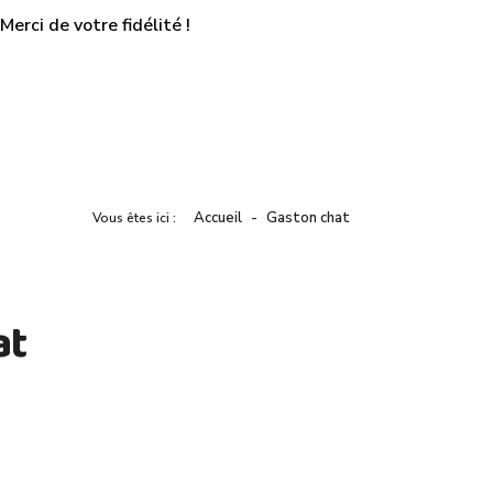
erci de votre fidélité !
Accueil
Gaston chat
Vous êtes ici :
at