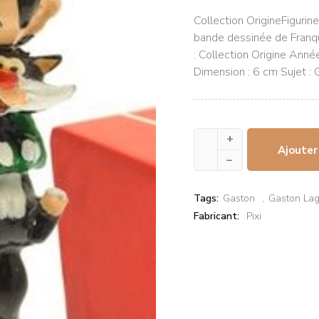
Collection OrigineFigurin
bande dessinée de Franqu
: Collection Origine Anné
Dimension : 6 cm Sujet :
+
Ajouter
–
Tags:
Gaston
Gaston Lag
Fabricant:
Pixi