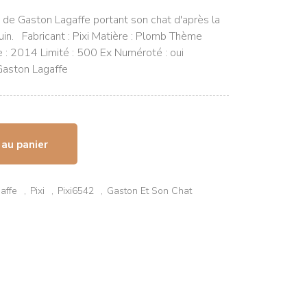
e de Gaston Lagaffe portant son chat d'après la
in. Fabricant : Pixi Matière : Plomb Thème
e : 2014 Limité : 500 Ex Numéroté : oui
 Gaston Lagaffe
 au panier
affe
Pixi
Pixi6542
Gaston Et Son Chat