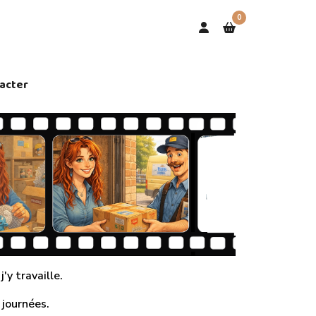
0
acter
'y travaille.
 journées.