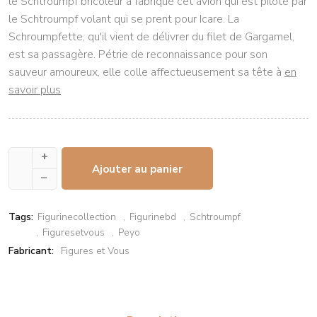
le Schtroumpf bricoleur a fabriqué cet avion qui est piloté par
le Schtroumpf volant qui se prent pour Icare. La
Schroumpfette, qu'il vient de délivrer du filet de Gargamel,
est sa passagère. Pétrie de reconnaissance pour son
sauveur amoureux, elle colle affectueusement sa tête à
en
savoir plus
+
Ajouter au panier
–
Tags:
Figurinecollection
Figurinebd
Schtroumpf
Figuresetvous
Peyo
Fabricant:
Figures et Vous