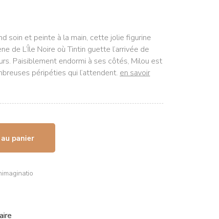
d soin et peinte à la main, cette jolie figurine
ne de L’Île Noire où Tintin guette l’arrivée de
urs. Paisiblement endormi à ses côtés, Milou est
breuses péripéties qui l’attendent.
en savoir
 au panier
nimaginatio
aire