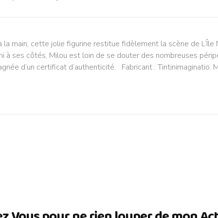
la main, cette jolie figurine restitue fidèlement la scène de L’Île N
à ses côtés, Milou est loin de se douter des nombreuses péripéti
ée d’un certificat d’authenticité. Fabricant : Tintinimaginatio. M
ez Vous pour ne rien louper de mon Actua