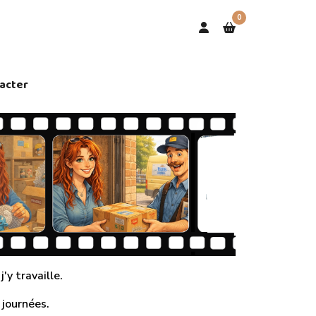
0
acter
'y travaille.
 journées.