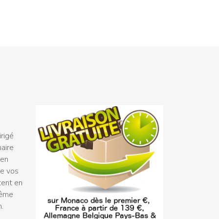
rigé
naire
 en
ue vos
tent en
même
n.