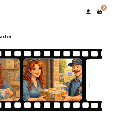
0
acter