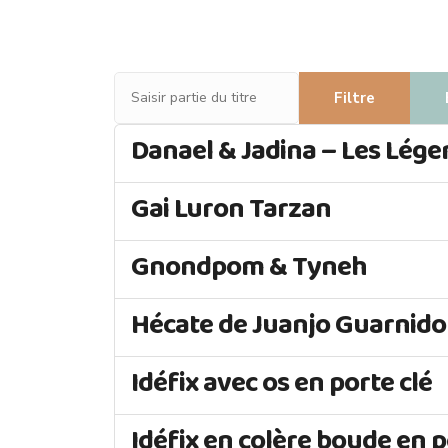
Saisir partie du titre
Filtre
Danael & Jadina – Les Lége
Gai Luron Tarzan
Gnondpom & Tyneh
Hécate de Juanjo Guarnido
Idéfix avec os en porte clé
Idéfix en colère boude en p