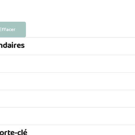
Effacer
ndaires
orte-clé