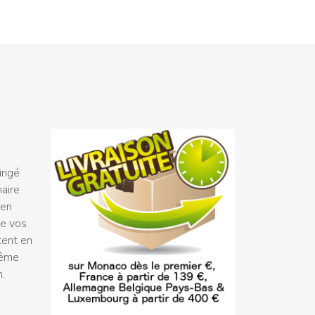
rigé
naire
 en
ue vos
tent en
même
n.