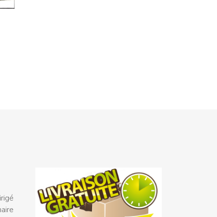
rigé
naire