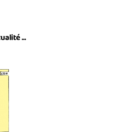
lité ...