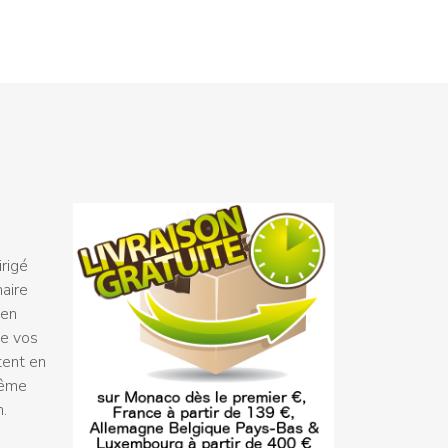
rigé
naire
 en
ue vos
tent en
même
n.