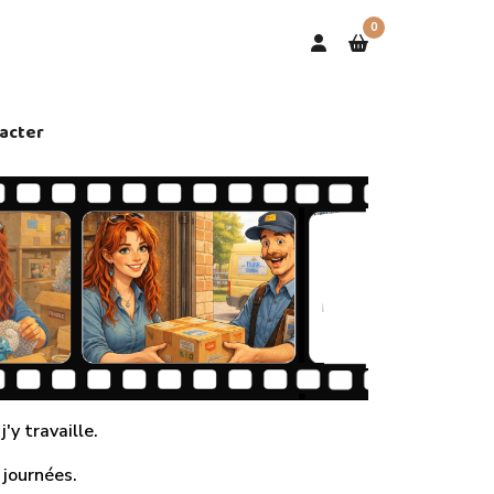
0
acter
'y travaille.
 journées.