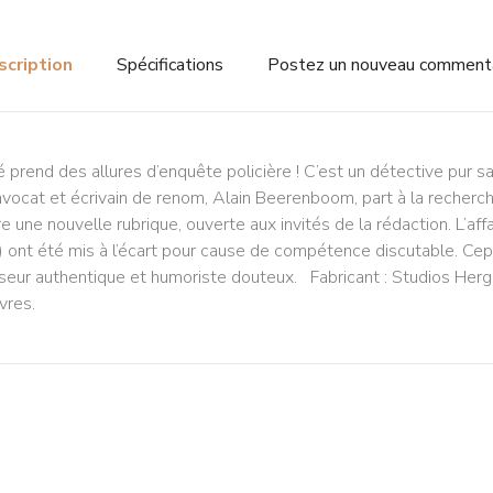
scription
Spécifications
Postez un nouveau comment
rend des allures d’enquête policière ! C’est un détective pur sa
e l’avocat et écrivain de renom, Alain Beerenboom, part à la reche
ure une nouvelle rubrique, ouverte aux invités de la rédaction. L’aff
ont été mis à l’écart pour cause de compétence discutable. Cepe
eur authentique et humoriste douteux. Fabricant : Studios Hergé.
vres.