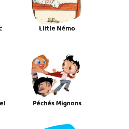
c
Little Némo
el
Péchés Mignons