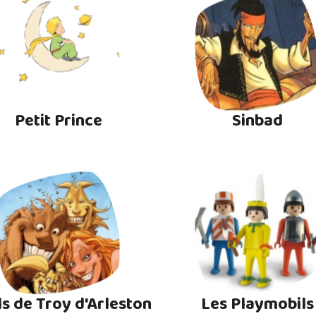
Petit Prince
Sinbad
ls de Troy d'Arleston
Les Playmobils