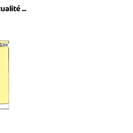
lité ...