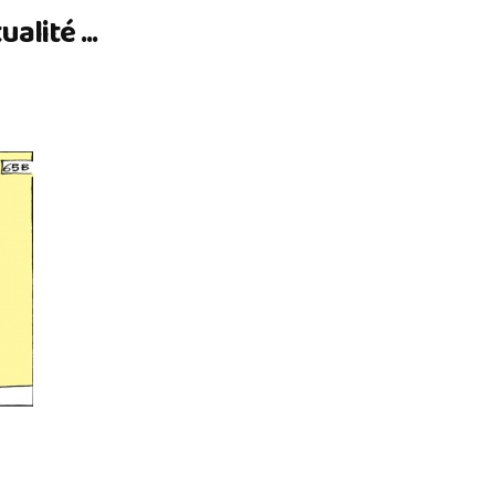
lité ...