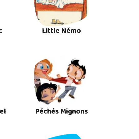
c
Little Némo
el
Péchés Mignons