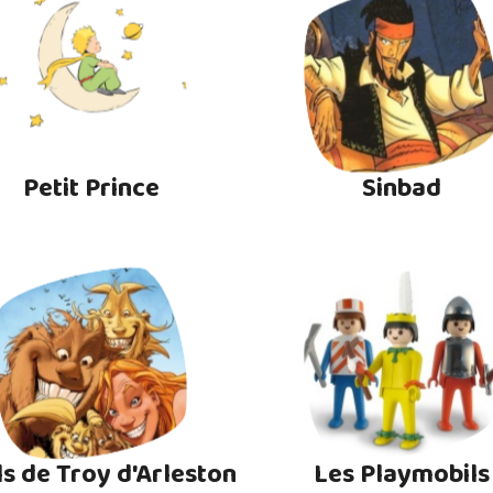
Petit Prince
Sinbad
ls de Troy d'Arleston
Les Playmobils