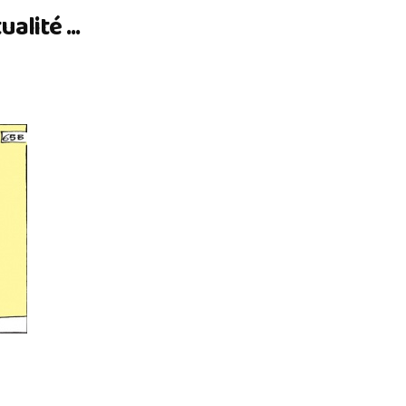
lité ...