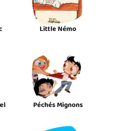
c
Little Némo
el
Péchés Mignons