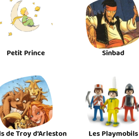
Petit Prince
Sinbad
ls de Troy d'Arleston
Les Playmobils