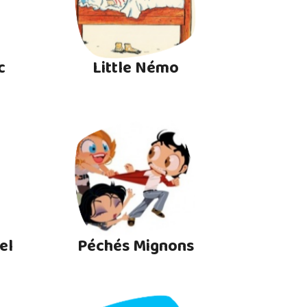
c
Little Némo
el
Péchés Mignons