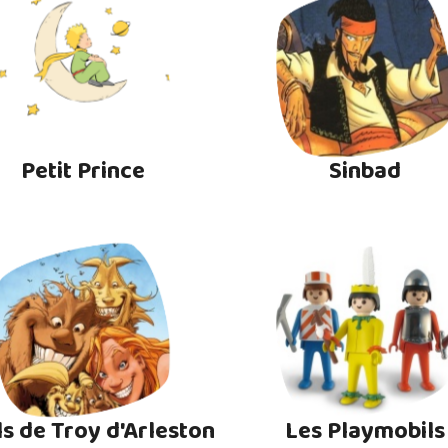
Petit Prince
Sinbad
ls de Troy d'Arleston
Les Playmobils