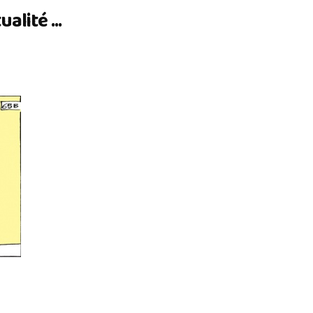
lité ...