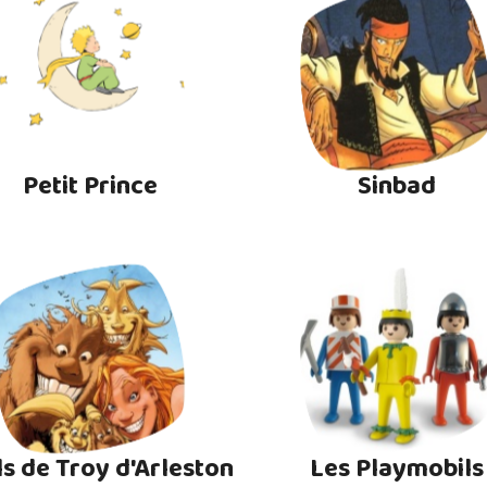
Petit Prince
Sinbad
ls de Troy d'Arleston
Les Playmobils