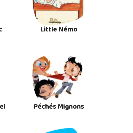
c
Little Némo
el
Péchés Mignons