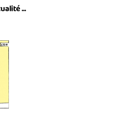
lité ...